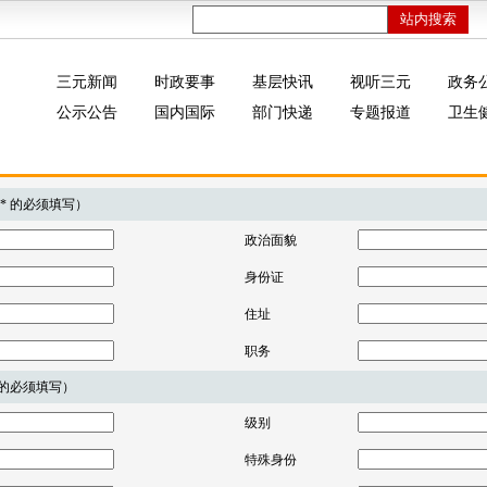
三元新闻
时政要事
基层快讯
视听三元
政务
公示公告
国内国际
部门快递
专题报道
卫生
 * 的必须填写）
政治面貌
身份证
住址
职务
* 的必须填写）
级别
特殊身份