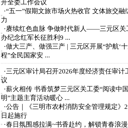
开全委工作会议
·“五一”假期文旅市场火热收官 文体旅交
力
·赓续红色血脉 争做时代新人——三元区关
办纪念红军长征胜利9 ...
·做大三产、做强三产 | 三元区开展“护航‘
程”全民国家安 ...
·三元区审计局召开2026年度经济责任审计
议
·薪火相传 书香筑梦三元区关工委“阅读中
明”主题主育活动暖心 ...
·公告｜《三明市农村消防安全管理规定》20
日起施行
·春日氛围感拉满~书香赴约，解锁青春浪