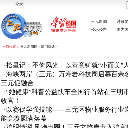
今天:
三元新闻
时政
公示公告
国内
当前位置：
三元新闻网
>
部门快递
>
·拾星记：不倚风光，以善意铸就“小而美”
·海峡两岸（三元）万寿岩科技周启幕百余
三元促融合
·“她健康”科普公益快车全国行首站在三明
收官！
·以赛促学强技能——三元区物业服务行业
能竞赛圆满落幕
·沪明情深 风物出圈！三元文旅康养入沪宣