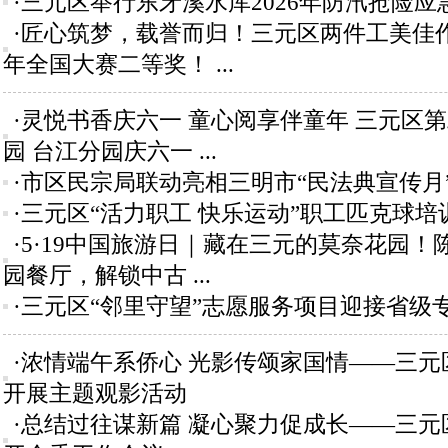
·三元区举行东牙溪水库2026年防汛抢险应
·匠心筑梦，载誉而归！三元区两件工美佳作斩
年全国大赛二等奖！ ...
·灵悦书香庆六一 童心阅享伴童年 三元区
园 台江分园庆六一 ...
·市区民宗局联动亮相三明市“民法典宣传月
·三元区“活力职工 快乐运动”职工匹克球
·5·19中国旅游日｜藏在三元的莫奈花园！
园餐厅，解锁中古 ...
·三元区“邻里守望”志愿服务项目迎接省级
·浓情端午系侨心 光影传颂家国情——三元
开展主题观影活动
·总结过往谋新篇 凝心聚力促成长——三元