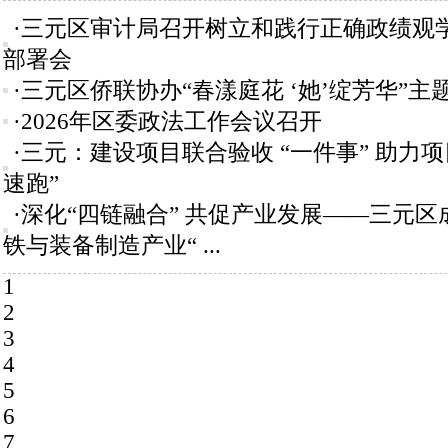
·三元区审计局召开树立和践行正确政绩观
部署会
·三元区侨联协办“春漾庭花 ‘她’绽芳华”主
·2026年区委政法工作会议召开
·三元：建设项目联合验收 “一件事” 助力项
速跑”
·深化“四链融合” 共促产业发展——三元
铁与装备制造产业“ ...
1
2
3
4
5
6
7