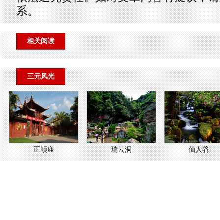
系。
相关阅读
三元风光
正顺庙
瑞云洞
仙人谷