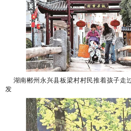
湖南郴州永兴县板梁村村民推着孩子走
发