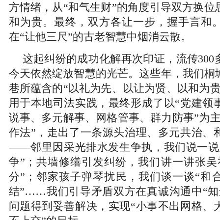
方情绪，从“和气生财”的角度引导双方换位
和为贵。最终，双方各让一步，握手言和
在“让他三尺”的古老智慧中烟消云散。
这起纠纷的成功化解再次印证，流传300
今天依然绽放智慧的光芒。这些年，我们桐
巷所蕴含的“以礼为先、以让为贤、以和为贵
用于本地司法实践，最终形成了以“党建领
说事、多元解事、网格管事、群力防事”为主
作法”，走出了一条源头治理、多元共治、
——邻里因采光排水发生争执，我们说一说
争”；共墙修缮引发纠纷，我们讲一讲张吴
分”；邻家孩子弹琴扰民，我们谈一谈“和合
结”……我们引导矛盾双方在真诚沟通中“知
问题得到妥善解决，实现“小事不出网格、