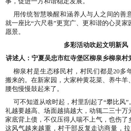
事，促进一方和谐稳定发展。
用传统智慧唤醒和涵养人与人之间的善
就一座比“六尺巷”更宽广、更和谐的心灵家
愿景。
多彩活动吹起文明新风
讲述人：宁夏吴忠市红寺堡区柳泉乡柳泉村
柳泉村是生态移民村，村民们都是20多
搬来的。在新家园，大家种黄花菜、养牛羊
腰包慢慢鼓起来了。
可不知道从啥时起，村里刮起了“攀比风”
礼越要越高、场面越搞越大，动辄二三十万
家底背上债，不仅压得人喘不上气，也伤了
这风气越来越重，村干部反复走访商量，拉