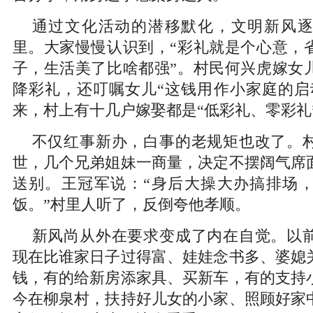
通过文化活动的潜移默化，文明新风
里。大家慢慢认识到，“彩礼就是个心意，
子，生活美了比啥都强”。村民何兴虎嫁女
降彩礼，还叮嘱女儿“这钱用作小家庭的启动
来，村上有十几户嫁娶都是“低彩礼、零彩礼
不仅红事新办，白事的老规矩也改了。
世，几个兄弟姐妹一商量，决定不摆阔气席
送别。王冠军说：“身后大操大办搞排场
饭。”村里人听了，反倒夸他孝顺。
新风尚从外在要求变成了内在自觉。以
现在比谁家日子过得富、娃娃念书多、婆媳
钱，有的给新房添家具、买新车，有的支持
今在柳泉村，扶持好儿女的小家、照顾好家