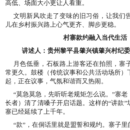
高低、场面大小更让人看重。
文明新风吹走了变味的旧习俗，让我们
儿在乡村振兴路上心气更齐、脚步更稳。
村寨款约融入当代生活
讲述人：贵州黎平县肇兴镇肇兴村纪
月色低垂，石板路上游客还在拍照，寨
常更久。鼓楼（传统议事和公共活动场所）
起，正在议事，气氛和谐而又热闹。
“莫急莫急，先听听老规矩怎么说。”寨老
长者）清了清嗓子开启话题。这样的“讲款”
寨已经延续了上千年。
“款”，在侗话里就是盟誓和规约。寨子里