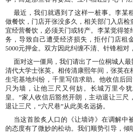
最近，我们就遇到了这样一桩事。李某
做餐饮，门店开张没多久，相关部门入店检
宜经营餐饮，必须关门或转产。李某觉得签
务，导致自己遭受经济损失，拒付门店租
5000元押金。双方因此纠缠不清、针锋相对
面对这一僵局，我们请出了一位桐城人最熟
清代大学士张英。相传清康熙年间，张英在
生宅基地纠纷，千里写信求助。他收信后回
只为墙，让他三尺又何妨。长城万里今犹
皇。”家人收信后豁然开朗，主动退让三尺
退让三尺，“六尺巷”从此美名远扬。
当这首脍炙人口的《让墙诗》在调解中
的态度有了微妙的松动。我们顺势引导，倾