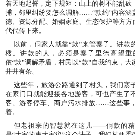
着天地起誓，定下规矩：山上的树不能乱砍
捕，邻里纠纷要怎么调解……“款约”内容涵
德、资源分配、婚姻家庭、生态保护等方方面
代代传下来。
以前，侗家人就靠“款”来管寨子。讲款
楼。讲款的人，必须是寨子里德高望重的
依“款”调解矛盾，村民以“款”自我约束，
井井有条。
这些年，旅游公路通到了村头，我们寨
在家门口就能迎接各地游客，可也产生了
客、游客停车、商户污水排放……这些事，
着。
但老祖宗的智慧就在这儿——侗款的
是“大家的事大家议”这个法子。我们村两委