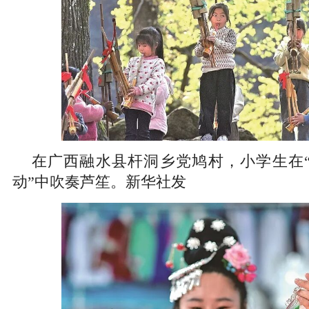
在广西融水县杆洞乡党鸠村，小学生在
动”中吹奏芦笙。新华社发