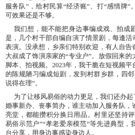
服务队”，给村民算“经济账”、打“感情牌
可效果还是不够。
我们想，能不能把身边事编成戏、拍成
是，几个村干部自编自演了情景剧，每逢活动
表演。没承想，乡亲们特别欢迎，有人自告
大叔成了饰演亲家的“专业户”。放假回来的
脚本、拍视频。2023年，我干脆在短视频
的陈规陋习编成短剧，发到村群乡群，四邻
说得在理”。
为了让移风易俗的动力更足，我们还办起了
婚事新办、丧事简办，谁主动加入服务队，
亮堂，都能攒积分换日用品。村里还坚持评选
易俗示范户”“孝老爱亲模范”等先进典型，
台分享，用身边事感染身边人。