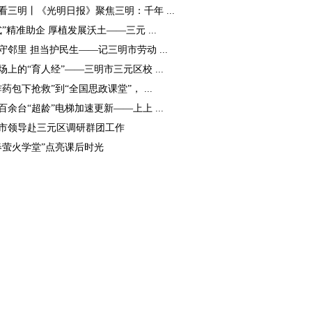
看三明丨《光明日报》聚焦三明：千年 ...
式”精准助企 厚植发展沃土——三元 ...
守邻里 担当护民生——记三明市劳动 ...
场上的“育人经”——三明市三元区校 ...
炸药包下抢救”到“全国思政课堂”， ...
百余台“超龄”电梯加速更新——上上 ...
市领导赴三元区调研群团工作
春萤火学堂”点亮课后时光