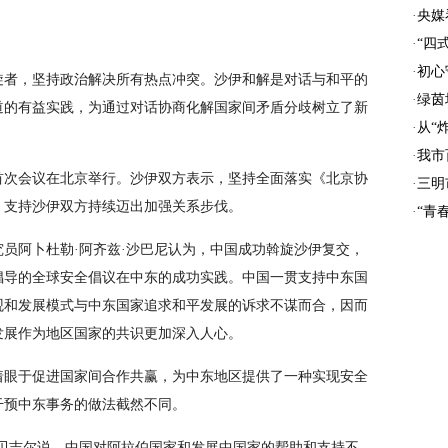
·
央媒
·
“四
·
初心
旋者，坚持政治解决所有热点冲突。沙伊和解是对话与和平的
·
绿茵
道的有益实践，为通过对话协商化解国家间矛盾分歧树立了新
·
从“
·
我市
首次会议在北京举行。沙伊双方表示，坚持全面落实《北京协
·
三明
，支持沙伊双方持续迈出加强关系步伐。
·
“青
员阿卜杜勒·阿齐兹·沙巴尼认为，中国成功斡旋沙伊复交，
倡导的全球安全倡议在中东的成功实践。中国一贯支持中东国
观和发展模式与中东国家追求和平发展的诉求不谋而合，因而
发展作为地区国家的共识更加深入人心。
着眼于促进国家间合作共赢，为中东地区提供了一种实现安全
干预中东事务的做法截然不同。
·贝吉尔说，中国对阿拉伯国家和发展中国家的帮助和支持不