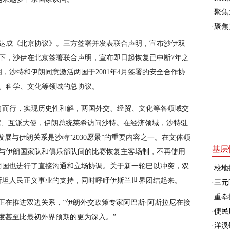
·
聚焦
·
聚焦
持下达成《北京协议》。三方签署并发表联合声明，宣布沙伊双
下，沙伊在北京签署联合声明，宣布即日起恢复已中断7年之
，沙特和伊朗同意激活两国于2001年4月签署的安全合作协
术、科学、文化等领域的总协议。
向而行，实现历史性和解，两国外交、经贸、文化等各领域交
馆、互派大使，伊朗总统莱希访问沙特。在经济领域，沙特驻
展与伊朗关系是沙特“2030愿景”的重要内容之一。在文体领
基层
特与伊朗国家队和俱乐部队间的比赛恢复主客场制，不再使用
两国也进行了直接沟通和立场协调。关于新一轮巴以冲突，双
·
校地
斯坦人民正义事业的支持，同时呼吁伊斯兰世界团结起来。
·
三元
·
重拳
正在推进双边关系，”伊朗外交政策专家阿巴斯·阿斯拉尼在接
·
便民
度甚至比最初外界预期的更为深入。”
·
洋溪