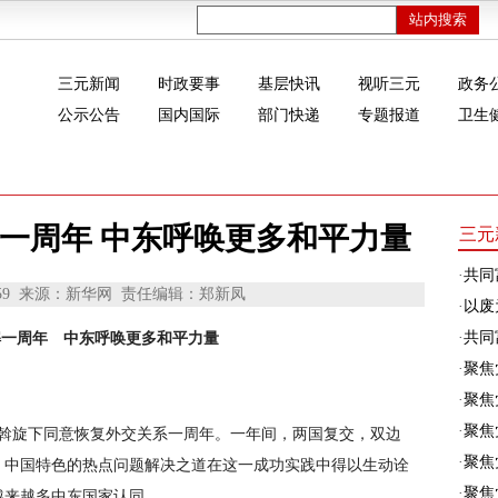
三元新闻
时政要事
基层快讯
视听三元
政务
公示公告
国内国际
部门快递
专题报道
卫生
一周年 中东呼唤更多和平力量
三元
·
共同
59
来源：新华网
责任编辑：郑新凤
·
以废
·
共同富
解一周年 中东呼唤更多和平力量
·
聚焦
·
聚焦
·
聚焦
国斡旋下同意恢复外交关系一周年。一年间，两国复交，双边
·
聚焦
。中国特色的热点问题解决之道在这一成功实践中得以生动诠
·
聚焦
越来越多中东国家认同。