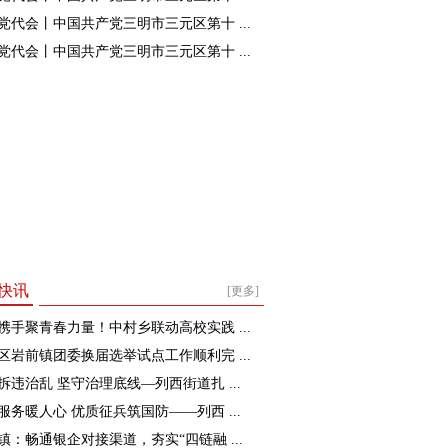
党代会丨中国共产党三明市三元区第十 ...
党代会丨中国共产党三明市三元区第十 ...
快讯
[更多]
携手聚青春力量！中村乡联动高校实践 ...
区岩前镇团委换届选举试点工作顺利完 ...
拆违治乱 坚守治理底线—列西街道扎 ...
服务暖人心 优质征兵筑国防——列西 ...
镇：畅通银企对接渠道，夯实“四链融 ...