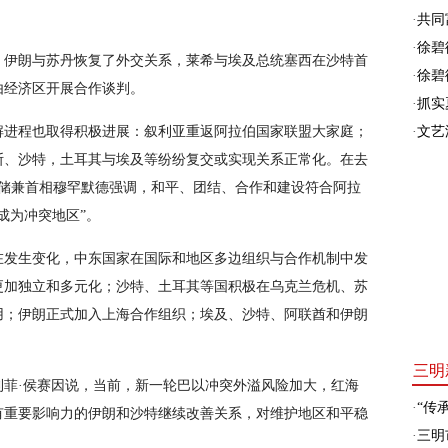
·
共同富
·
徐碧
。伊朗与苏丹恢复了外交关系，莱希与埃及总统塞西在沙特首
·
徐碧
由经济区开展合作谈判。
·
抓实
解进程也取得积极进展：叙利亚重返阿拉伯国家联盟大家庭；
·
文艺
斯、沙特，土耳其与埃及等纷纷复交或实现关系正常化。在去
王储兼首相穆罕默德强调，和平、团结、合作和建设符合阿拉
成为冲突地区”。
在发生变化，中东国家在国际和地区多边组织与合作机制中发
更加独立和多元化；沙特、土耳其等国积极在乌克兰危机、苏
用；伊朗正式加入上海合作组织；埃及、沙特、阿联酋和伊朗
三明
利菲·侯赛因说，当前，新一轮巴以冲突外溢风险加大，红海
·
“传承
有重要影响力的伊朗和沙特继续改善关系，对维护地区和平稳
·
三明