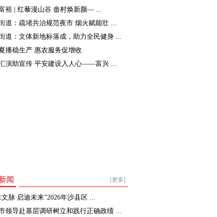
裕 | 红藜漫山谷 畲村焕新颜— ...
街道：疏堵共治规范夜市 烟火赋能壮 ...
街道：文体新地标落成，助力全民健身 ...
夏播稳生产 惠农服务促增收
汇演助宣传 平安建设入人心——富兴 ...
新闻
[更多]
文脉 启迪未来”2026年沙县区 ...
市领导赴基层调研树立和践行正确政绩 ...