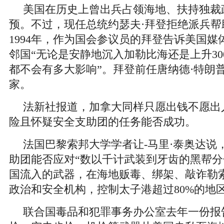
美国在历史上曾出兵占领海地、扶持独裁
预。不过，现任总统约瑟夫·拜登拒绝派兵帮
1994年，作为国会参议员的拜登告诉美国
邻国“无论是安静地沉入加勒比海还是上升30
都不会有多大影响”。拜登前任唐纳德·特朗普
家。
法新社报道，加拿大同样只愿出钱不愿出
险且怀疑安全支助团的任务能否成功。
法国巴黎索邦大学学者让-马里·泰奥达说
助团能否应对“数以千计武装到牙齿的黑帮分
国流入的武器，在海地贩毒、绑架、敲诈勒
政治和安全机构，控制太子港超过80%的地
联合国毒品和犯罪事务办公室去年一份报