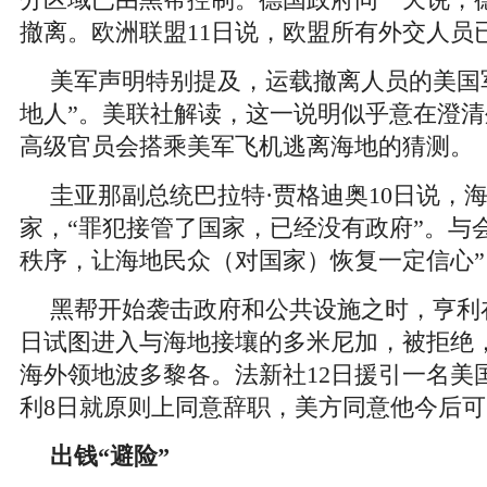
分区域已由黑帮控制。德国政府同一天说，
撤离。欧洲联盟11日说，欧盟所有外交人员
美军声明特别提及，运载撤离人员的美国
地人”。美联社解读，这一说明似乎意在澄
高级官员会搭乘美军飞机逃离海地的猜测。
圭亚那副总统巴拉特·贾格迪奥10日说，海
家，“罪犯接管了国家，已经没有政府”。与
秩序，让海地民众（对国家）恢复一定信心”
黑帮开始袭击政府和公共设施之时，亨利
日试图进入与海地接壤的多米尼加，被拒绝
海外领地波多黎各。法新社12日援引一名美
利8日就原则上同意辞职，美方同意他今后
出钱“避险”