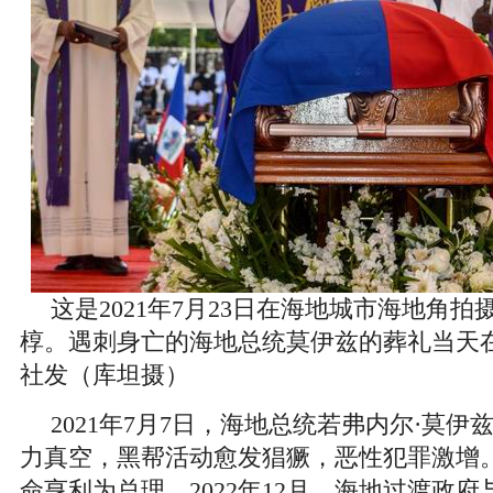
这是2021年7月23日在海地城市海地角
椁。遇刺身亡的海地总统莫伊兹的葬礼当天
社发（库坦摄）
2021年7月7日，海地总统若弗内尔·莫
力真空，黑帮活动愈发猖獗，恶性犯罪激增
命亨利为总理。2022年12月，海地过渡政