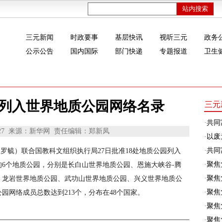
三元新闻
时政要事
基层快讯
视听三元
政务
公示公告
国内国际
部门快递
专题报道
卫生
批列入世界地质公园网络名录
三元
·
共同
27
来源：新华网
责任编辑：郑新凤
·
以废
·
共同富
 罗毓）联合国教科文组织执行局27日批准18处地质公园列入
·
聚焦
6个地质公园，分别是长白山世界地质公园、恩施大峡谷-腾
·
聚焦
、龙岩世界地质公园、武功山世界地质公园、兴义世界地质公
·
聚焦
园网络成员总数达到213个，分布在48个国家。
·
聚焦
·
聚焦