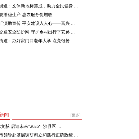
街道：文体新地标落成，助力全民健身 ...
夏播稳生产 惠农服务促增收
汇演助宣传 平安建设入人心——富兴 ...
交通安全防护网 守护乡村出行平安路 ...
街道：办好家门口老年大学 点亮银龄 ...
新闻
[更多]
文脉 启迪未来”2026年沙县区 ...
市领导赴基层调研树立和践行正确政绩 ...