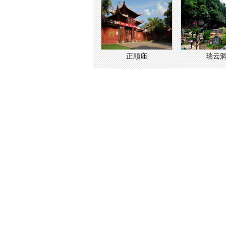
正顺庙
瑞云