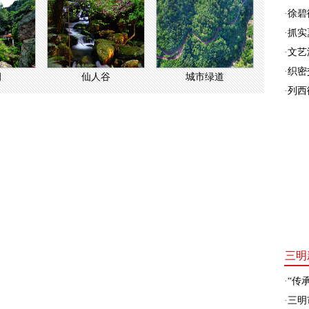
·
徐碧
·
抓实
·
文艺
·
织密
洞
仙人谷
城市绿道
·
列西
三明
·
“传承
·
三明