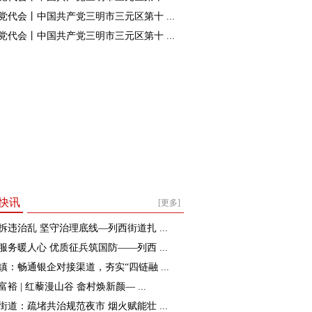
党代会丨中国共产党三明市三元区第十 ...
党代会丨中国共产党三明市三元区第十 ...
快讯
[更多]
拆违治乱 坚守治理底线—列西街道扎 ...
服务暖人心 优质征兵筑国防——列西 ...
镇：畅通银企对接渠道，夯实“四链融 ...
裕 | 红藜漫山谷 畲村焕新颜— ...
街道：疏堵共治规范夜市 烟火赋能壮 ...