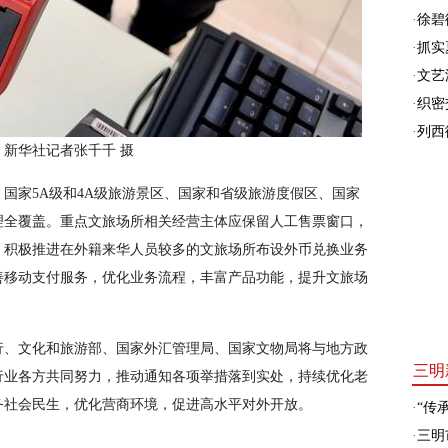
·
徐碧
·
抓实
·
文艺
·
织密
·
列西
新华社记者张千千 摄
国家5A级和4A级旅游景区、国家和省级旅游度假区、国家
理全覆盖。重点文旅场所相关经营主体应保留人工售票窗口，
。积极推进在外籍来华人员较多的文旅场所布设外币兑换业务
善移动支付服务，优化业务流程，丰富产品功能，提升文旅场
行、文化和旅游部、国家外汇管理局、国家文物局将与地方政
三明
行业各方共同努力，推动通知各项举措落到实处，持续优化老
务社会民生，优化营商环境，促进高水平对外开放。
·
“传承
·
三明