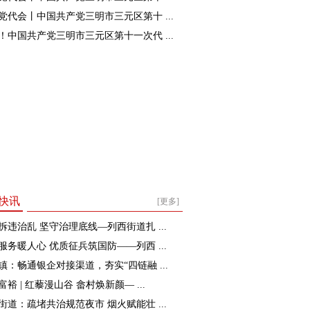
党代会丨中国共产党三明市三元区第十 ...
！中国共产党三明市三元区第十一次代 ...
快讯
[更多]
拆违治乱 坚守治理底线—列西街道扎 ...
服务暖人心 优质征兵筑国防——列西 ...
镇：畅通银企对接渠道，夯实“四链融 ...
裕 | 红藜漫山谷 畲村焕新颜— ...
街道：疏堵共治规范夜市 烟火赋能壮 ...