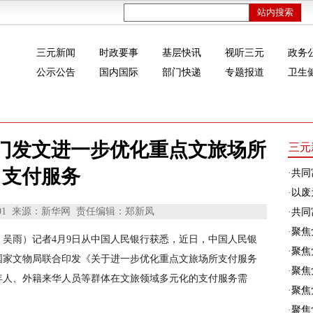
三元新闻
时政要事
基层快讯
视听三元
政务
公示公告
国内国际
部门快递
专题报道
卫生
门发文进一步优化重点文旅场所
三元
支付服务
·
共同
·
以废
01
来源：新华网
责任编辑：郑新凤
·
共同富
·
聚焦
、吴雨）记者4月9日从中国人民银行获悉，近日，中国人民银
·
聚焦
国家文物局联合印发《关于进一步优化重点文旅场所支付服务
·
聚焦
年人、外籍来华人员等群体在文旅领域多元化的支付服务需
·
聚焦
·
聚焦