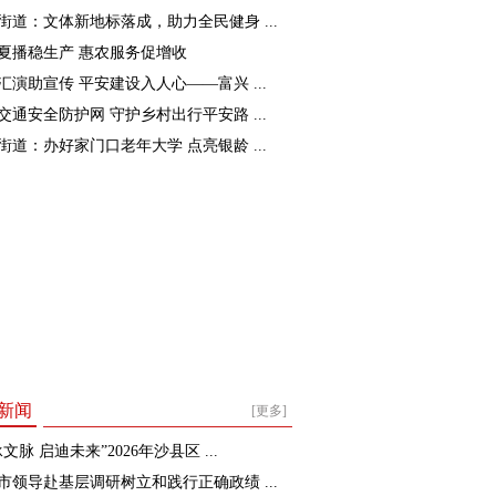
街道：文体新地标落成，助力全民健身 ...
夏播稳生产 惠农服务促增收
汇演助宣传 平安建设入人心——富兴 ...
交通安全防护网 守护乡村出行平安路 ...
街道：办好家门口老年大学 点亮银龄 ...
新闻
[更多]
文脉 启迪未来”2026年沙县区 ...
市领导赴基层调研树立和践行正确政绩 ...