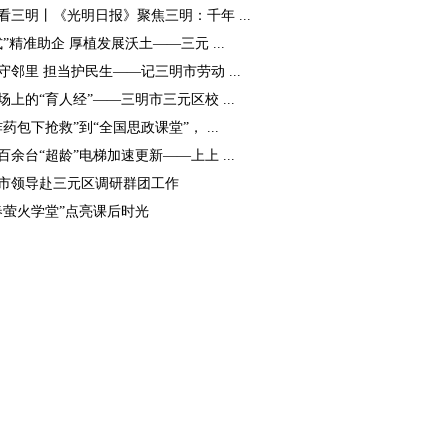
看三明丨《光明日报》聚焦三明：千年 ...
式”精准助企 厚植发展沃土——三元 ...
守邻里 担当护民生——记三明市劳动 ...
场上的“育人经”——三明市三元区校 ...
炸药包下抢救”到“全国思政课堂”， ...
百余台“超龄”电梯加速更新——上上 ...
市领导赴三元区调研群团工作
春萤火学堂”点亮课后时光