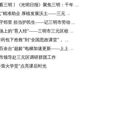
看三明丨《光明日报》聚焦三明：千年 ...
式”精准助企 厚植发展沃土——三元 ...
守邻里 担当护民生——记三明市劳动 ...
场上的“育人经”——三明市三元区校 ...
炸药包下抢救”到“全国思政课堂”， ...
百余台“超龄”电梯加速更新——上上 ...
市领导赴三元区调研群团工作
春萤火学堂”点亮课后时光