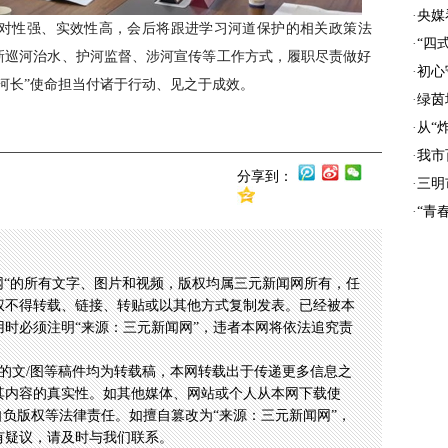
·
央媒
针对性强、实效性高，会后将跟进学习河道保护的相关政策法
·
“四
新巡河治水、护河监督、涉河宣传等工作方式，履职尽责做好
·
初心
河长”使命担当付诸于行动、见之于成效。
·
绿茵
·
从“
·
我市
分享到：
·
三明
·
“青
网“的所有文字、图片和视频，版权均属三元新闻网所有，任
权不得转载、链接、转贴或以其他方式复制发表。已经被本
时必须注明“来源：三元新闻网”，违者本网将依法追究责
的文/图等稿件均为转载稿，本网转载出于传递更多信息之
其内容的真实性。如其他媒体、网站或个人从本网下载使
自负版权等法律责任。如擅自篡改为“来源：三元新闻网”，
有疑议，请及时与我们联系。