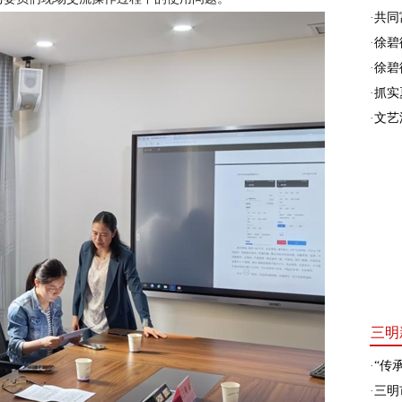
·
共同富
·
徐碧
·
徐碧
·
抓实
·
文艺
三明
·
“传承
·
三明