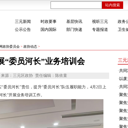
三元新闻
时政要事
基层快讯
视听三元
政务
公示公告
国内国际
部门快递
专题报道
卫生
网政协委员会
>
政协动态
>
展“委员河长”业务培训会
三元
·
共同
来源：三元区政协
责任编辑：陈依童
·
以废
·
共同富
“委员河长”责任，提升“委员河长”队伍履职能力，4月2日上
·
聚焦
河长”开展业务培训工作。
·
聚焦
·
聚焦
·
聚焦
·
聚焦