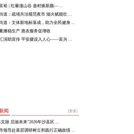
裕 | 红藜漫山谷 畲村焕新颜— ...
街道：疏堵共治规范夜市 烟火赋能壮 ...
街道：文体新地标落成，助力全民健身 ...
夏播稳生产 惠农服务促增收
汇演助宣传 平安建设入人心——富兴 ...
新闻
[更多]
文脉 启迪未来”2026年沙县区 ...
市领导赴基层调研树立和践行正确政绩 ...