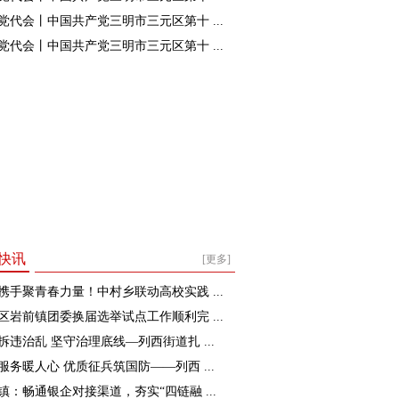
党代会丨中国共产党三明市三元区第十 ...
党代会丨中国共产党三明市三元区第十 ...
快讯
[更多]
携手聚青春力量！中村乡联动高校实践 ...
区岩前镇团委换届选举试点工作顺利完 ...
拆违治乱 坚守治理底线—列西街道扎 ...
服务暖人心 优质征兵筑国防——列西 ...
镇：畅通银企对接渠道，夯实“四链融 ...