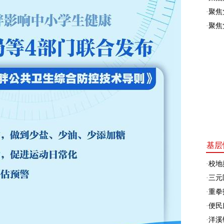
·
聚焦
·
聚焦
基层
·
校地
·
三元
·
重拳
·
便民
·
洋溪