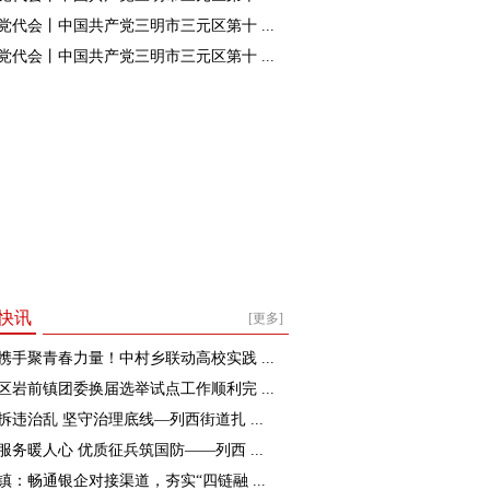
党代会丨中国共产党三明市三元区第十 ...
党代会丨中国共产党三明市三元区第十 ...
快讯
[更多]
携手聚青春力量！中村乡联动高校实践 ...
区岩前镇团委换届选举试点工作顺利完 ...
拆违治乱 坚守治理底线—列西街道扎 ...
服务暖人心 优质征兵筑国防——列西 ...
镇：畅通银企对接渠道，夯实“四链融 ...