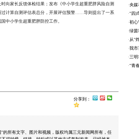
及时向家长反馈体检结果；发布《中小学生超重肥胖风险自测
·
央媒
通过计算自测评估表总分，开展评估预警……导则提出了一系
·
“四
我国中小学生超重肥胖防控工作。
·
初心
·
绿茵
·
从“
·
我市
·
三明
·
“青
分享到：
网“的所有文字、图片和视频，版权均属三元新闻网所有，任