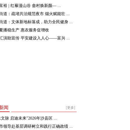
裕 | 红藜漫山谷 畲村焕新颜— ...
街道：疏堵共治规范夜市 烟火赋能壮 ...
街道：文体新地标落成，助力全民健身 ...
夏播稳生产 惠农服务促增收
汇演助宣传 平安建设入人心——富兴 ...
新闻
[更多]
文脉 启迪未来”2026年沙县区 ...
市领导赴基层调研树立和践行正确政绩 ...