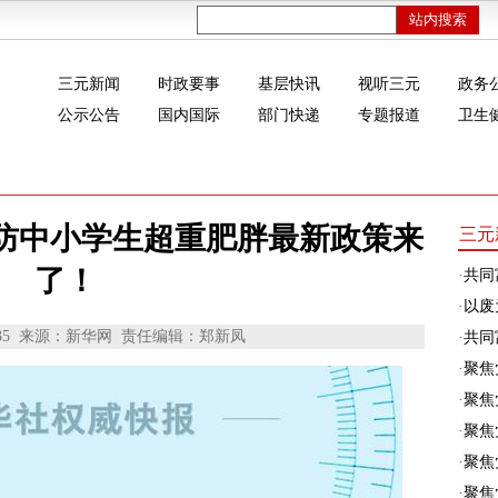
三元新闻
时政要事
基层快讯
视听三元
政务
公示公告
国内国际
部门快递
专题报道
卫生
防中小学生超重肥胖最新政策来
三元
了！
·
共同
·
以废
35
来源：新华网
责任编辑：郑新凤
·
共同富
·
聚焦
·
聚焦
·
聚焦
·
聚焦
·
聚焦