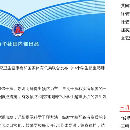
·
共同富
·
徐碧
·
徐碧
·
抓实
·
文艺
国家卫生健康委和国家体育总局联合发布《中小学生超重肥胖
加强干预。导则明确提出预防为主、早期干预和疾病预警的三
合防控措施，有效预防和控制我国中小学生超重肥胖的发生发
三明
少添加糖；详细提示科学干预方法，鼓励学校配备有资质的专
·
“传承
进运动日常化，鼓励学校每天开设1节体育课；筛查建档，结
·
三明