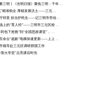
看三明丨《光明日报》聚焦三明：千年 ...
式”精准助企 厚植发展沃土——三元 ...
守邻里 担当护民生——记三明市劳动 ...
场上的“育人经”——三明市三元区校 ...
炸药包下抢救”到“全国思政课堂”， ...
百余台“超龄”电梯加速更新——上上 ...
市领导赴三元区调研群团工作
春萤火学堂”点亮课后时光