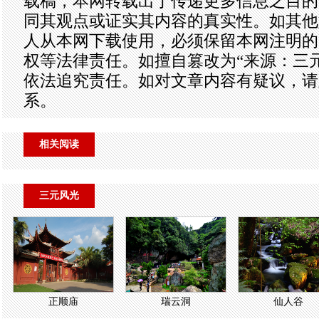
载稿，本网转载出于传递更多信息之目的
同其观点或证实其内容的真实性。如其他
人从本网下载使用，必须保留本网注明的
权等法律责任。如擅自篡改为“来源：三
依法追究责任。如对文章内容有疑议，请
系。
相关阅读
三元风光
正顺庙
瑞云洞
仙人谷