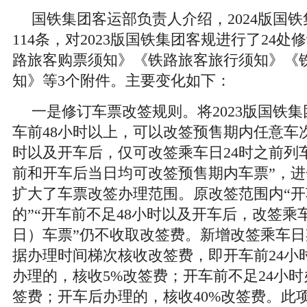
国铁集团客运部负责人介绍，2024版国铁
114条，对2023版国铁集团客规进行了24
路旅客购票须知》《铁路旅客旅行须知》《
知》等3个附件。主要变化如下：
一是修订车票改签规则。将2023版国铁集
车前48小时以上，可以改签预售期内任意车
时以及开车后，仅可改签乘车日24时之前列车
前和开车后当日均可改签预售期内车票”，
扩大了车票改签办理范围。原改签范围内“开
的”“开车前不足48小时以及开车后，改签乘
日）车票”仍不收取改签费。新增改签乘车
据办理时间梯次核收改签费，即开车前24小
办理的，核收5%改签费；开车前不足24小时
签费；开车后办理的，核收40%改签费。此项措