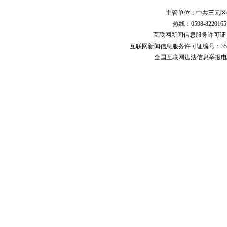
主管单位：中共三元区
热线：0598-822016
互联网新闻信息服务许可
互联网新闻信息服务许可证编号：351
全国互联网违法信息举报电话：123