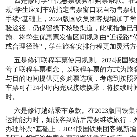
四是修订学生优惠票核验和购票条款。在2
规“学生应到车站指定售票窗口或自动售票
手续”基础上，2024版国铁集团客规增加了
验途径，仍保留线下核验渠道，此项措施已于2
施。将学生优惠票发售区间规则由“近径路”
或合理径路”，学生旅客安排行程更加灵活方
五是修订联程车票使用规则。2024版国
善了联程车票概念，以联程车票的方式为旅
与目的地间提供更多购票选项，考虑到按照
车票可在24小时内完成接续换乘，将接续时
时。
六是修订越站乘车条款。在2023版国铁集
运输能力时，如旅客到站后需要继续旅行，
办理补票”基础上，2024版国铁集团客规新