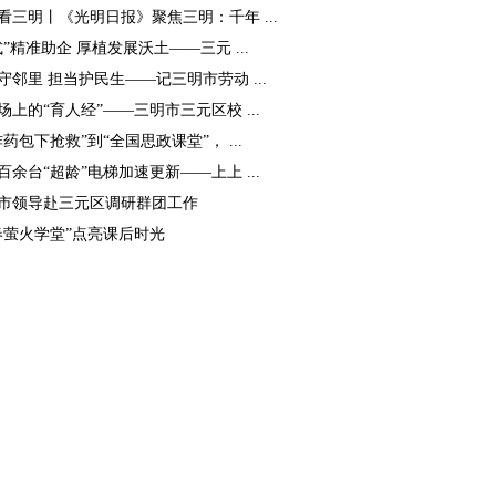
看三明丨《光明日报》聚焦三明：千年 ...
式”精准助企 厚植发展沃土——三元 ...
守邻里 担当护民生——记三明市劳动 ...
场上的“育人经”——三明市三元区校 ...
炸药包下抢救”到“全国思政课堂”， ...
百余台“超龄”电梯加速更新——上上 ...
市领导赴三元区调研群团工作
春萤火学堂”点亮课后时光