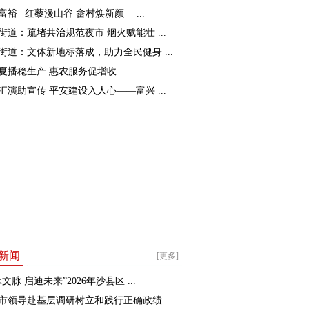
裕 | 红藜漫山谷 畲村焕新颜— ...
街道：疏堵共治规范夜市 烟火赋能壮 ...
街道：文体新地标落成，助力全民健身 ...
夏播稳生产 惠农服务促增收
汇演助宣传 平安建设入人心——富兴 ...
新闻
[更多]
文脉 启迪未来”2026年沙县区 ...
市领导赴基层调研树立和践行正确政绩 ...