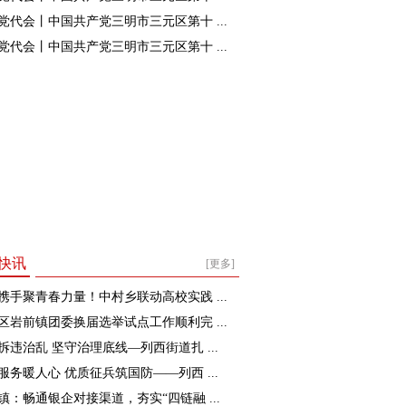
党代会丨中国共产党三明市三元区第十 ...
党代会丨中国共产党三明市三元区第十 ...
快讯
[更多]
携手聚青春力量！中村乡联动高校实践 ...
区岩前镇团委换届选举试点工作顺利完 ...
拆违治乱 坚守治理底线—列西街道扎 ...
服务暖人心 优质征兵筑国防——列西 ...
镇：畅通银企对接渠道，夯实“四链融 ...