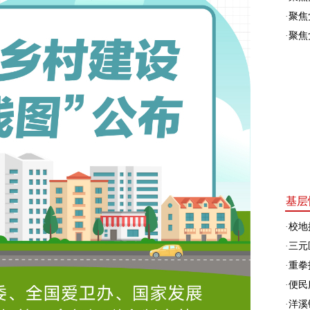
·
聚焦
·
聚焦
基层
·
校地
·
三元
·
重拳
·
便民
·
洋溪