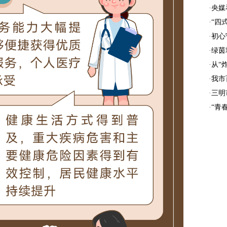
·
央媒
·
“四
·
初心
·
绿茵
·
从“
·
我市
·
三明
·
“青