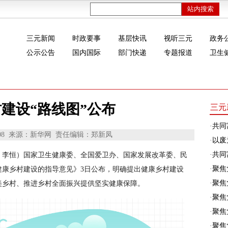
三元新闻
时政要事
基层快讯
视听三元
政务
公示公告
国内国际
部门快递
专题报道
卫生
建设“路线图”公布
三元
·
共同
08
来源：新华网
责任编辑：郑新凤
·
以废
·
共同富
、李恒）国家卫生健康委、全国爱卫办、国家发展改革委、民
·
聚焦
健康乡村建设的指导意见》3日公布，明确提出健康乡村建设
·
聚焦
美乡村、推进乡村全面振兴提供坚实健康保障。
·
聚焦
·
聚焦
·
聚焦