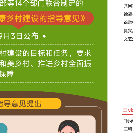
·
共同富
·
徐碧
·
徐碧
·
抓实
·
文艺
三明
·
“传承
·
三明