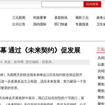
三元新闻
时政要事
基层快讯
视听三元
政务
公示公告
国内国际
部门快递
专题报道
卫生
幕 通过《未来契约》促发展
三元
·
共同
44
来源：新华网
责任编辑：郑新凤
·
以废
·
共同富
 夏林）为期两天的联合国未来峰会22日在纽约联合国总部开
·
聚焦
以进一步发展多边主义框架，适应未来发展，努力建设一个安
·
聚焦
和繁荣的世界。
·
聚焦
·
聚焦
当天在峰会开幕致辞中表示，我们正站在转型的十字路口，面
·
聚焦
动。《未来契约》不仅应对当前的危机，而且为可持续、公正