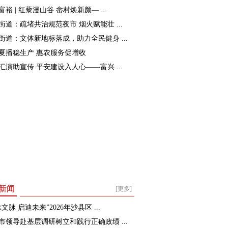
裕 | 红藜漫山谷 畲村焕新颜— ...
街道：疏堵共治规范夜市 烟火赋能壮 ...
街道：文体新地标落成，助力全民健身 ...
夏播稳生产 惠农服务促增收
汇演助宣传 平安建设入人心——富兴 ...
新闻
[更多]
文脉 启迪未来”2026年沙县区 ...
市领导赴基层调研树立和践行正确政绩 ...