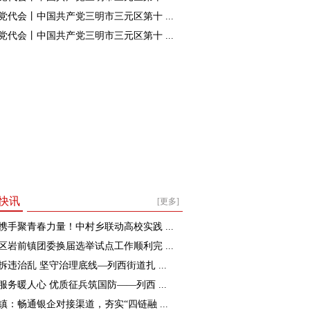
党代会丨中国共产党三明市三元区第十 ...
党代会丨中国共产党三明市三元区第十 ...
快讯
[更多]
携手聚青春力量！中村乡联动高校实践 ...
区岩前镇团委换届选举试点工作顺利完 ...
拆违治乱 坚守治理底线—列西街道扎 ...
服务暖人心 优质征兵筑国防——列西 ...
镇：畅通银企对接渠道，夯实“四链融 ...