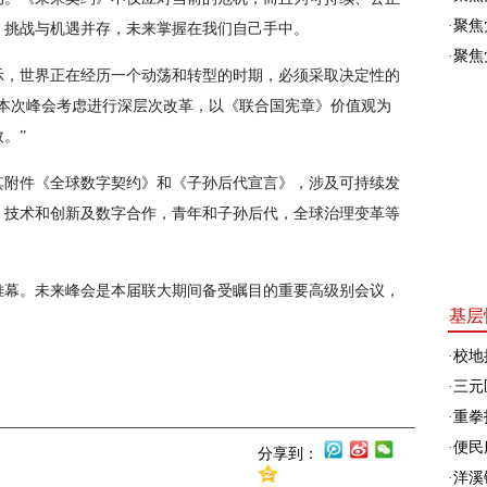
·
聚焦
，挑战与机遇并存，未来掌握在我们自己手中。
·
聚焦
示，世界正在经历一个动荡和转型的时期，必须采取决定性的
吁本次峰会考虑进行深层次改革，以《联合国宪章》价值观为
。”
其附件《全球数字契约》和《子孙后代宣言》，涉及可持续发
、技术和创新及数字合作，青年和子孙后代，全球治理变革等
开帷幕。未来峰会是本届联大期间备受瞩目的重要高级别会议，
基层
·
校地
·
三元
·
重拳
·
便民
分享到：
·
洋溪