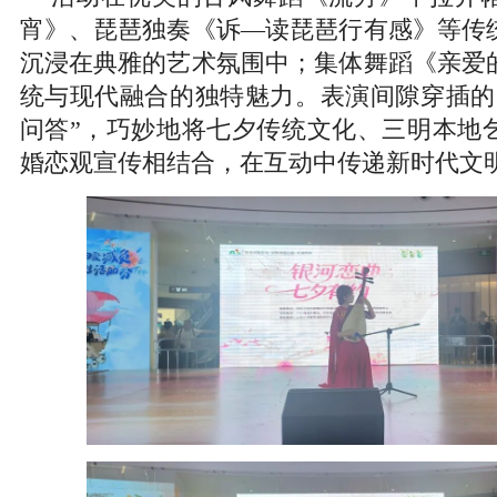
宵》、琵琶独奏《诉—读琵琶行有感》等传
沉浸在典雅的艺术氛围中；集体舞蹈《亲爱
统与现代融合的独特魅力。表演间隙穿插的
问答”，巧妙地将七夕传统文化、三明本地
婚恋观宣传相结合，在互动中传递新时代文