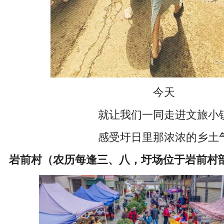
今天
就让我们一同走进文旅小
感受圩日里那浓浓的乡土
岩前村（农历每逢三、八，圩场位于岩前村