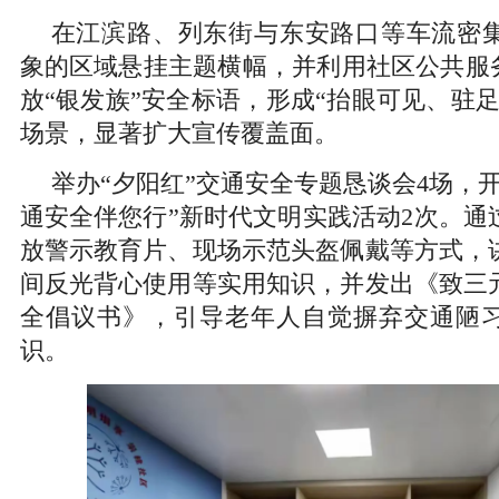
在江滨路、列东街与东安路口等车流密
象的区域悬挂主题横幅，并利用社区公共服务
放“银发族”安全标语，形成“抬眼可见、驻
场景，显著扩大宣传覆盖面。
举办“夕阳红”交通安全专题恳谈会4场，
通安全伴您行”新时代文明实践活动2次。通
放警示教育片、现场示范头盔佩戴等方式，
间反光背心使用等实用知识，并发出《致三
全倡议书》，引导老年人自觉摒弃交通陋
识。