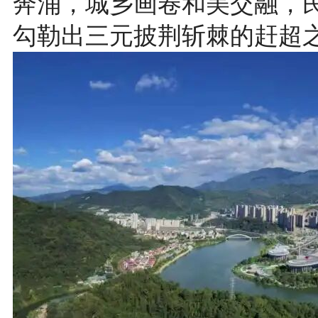
奔涌，城乡画卷和美交融，
勾勒出三元披荆斩棘的赶超