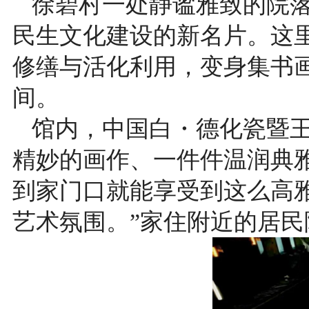
徐碧村一处静谧雅致的院落
民生文化建设的新名片。这里
修缮与活化利用，变身集书
间。
馆内，中国白・德化瓷暨
精妙的画作、一件件温润典
到家门口就能享受到这么高
艺术氛围。”家住附近的居民