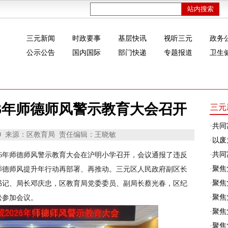
三元新闻
时政要事
基层快讯
视听三元
政务
公示公告
国内国际
部门快递
专题报道
卫生
26年师德师风警示教育大会召开
三元
·
共同
0
来源：区教育局
责任编辑：王晓敏
·
以废
·
共同富
2026年师德师风警示教育大会在沪明小学召开，会议通报了违反
·
聚焦
年师德师风提升年行动再部署、再推动。三元区人民政府副区长
·
聚焦
书记、局长邓庆忠，区教育局党委委员、副局长蔡光春，区纪
·
聚焦
松参加会议。
·
聚焦
·
聚焦