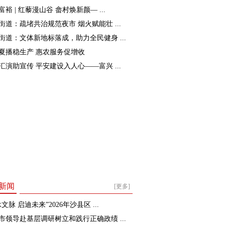
裕 | 红藜漫山谷 畲村焕新颜— ...
街道：疏堵共治规范夜市 烟火赋能壮 ...
街道：文体新地标落成，助力全民健身 ...
夏播稳生产 惠农服务促增收
汇演助宣传 平安建设入人心——富兴 ...
新闻
[更多]
文脉 启迪未来”2026年沙县区 ...
市领导赴基层调研树立和践行正确政绩 ...