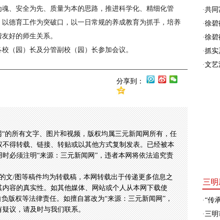
为魂、安全为先、质量为本的思路，推进科学化、精细化管
·
共同富
，以德育工作为突破口，以一日常规的养成教育为抓手，培养
·
徐碧
谐友好的师生关系。
·
徐碧
各校（园）长及分管副校（园）长参加会议。
·
抓实
·
文艺
分享到：
网“的所有文字、图片和视频，版权均属三元新闻网所有，任
权不得转载、链接、转贴或以其他方式复制发表。已经被本
时必须注明“来源：三元新闻网”，违者本网将依法追究责
的文/图等稿件均为转载稿，本网转载出于传递更多信息之
三明
其内容的真实性。如其他媒体、网站或个人从本网下载使
自负版权等法律责任。如擅自篡改为“来源：三元新闻网”，
·
“传承
有疑议，请及时与我们联系。
·
三明