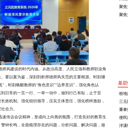
·
聚焦
·
聚焦
德师风建设的时代内涵。从政治高度、人民立场和教师职业角
性。
要以案为鉴，深刻剖析师德师风失范的主要根源。时刻绷
基层
线”，时刻唤醒教师的“角色意识”“边界意识”，强化角色认
实到日常的一言一行、一举一动中，做到行己有耻，止于至
·
校地
设长效机制。强化组织领导，压实主体责任，强化榜样激励，
·
三元
家社合力。
·
重拳
迅速传达会议精神，形成向上向善的氛围，打造良好的教育生
·
便民
，警钟长鸣，全面梳理存在的问题，分析问题、解决问题，做
·
洋溪