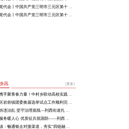
党代会丨中国共产党三明市三元区第十 ...
党代会丨中国共产党三明市三元区第十 ...
快讯
[更多]
携手聚青春力量！中村乡联动高校实践 ...
区岩前镇团委换届选举试点工作顺利完 ...
拆违治乱 坚守治理底线—列西街道扎 ...
服务暖人心 优质征兵筑国防——列西 ...
镇：畅通银企对接渠道，夯实“四链融 ...