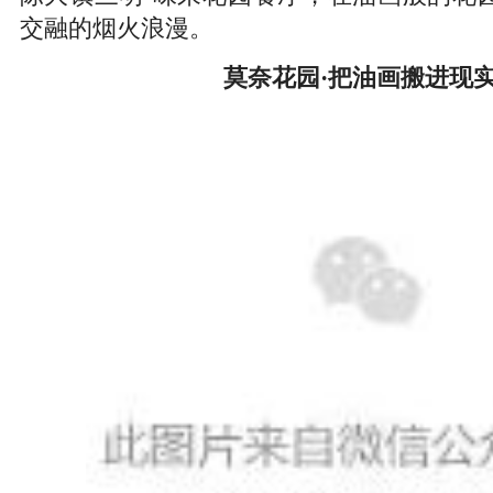
交融的烟火浪漫。
莫奈花园·把油画搬进现