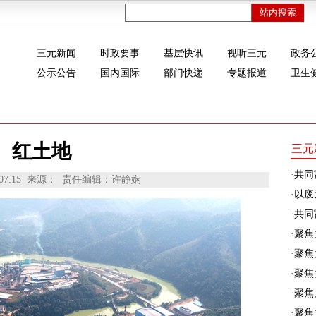
三元新闻
时政要事
基层快讯
视听三元
政务
公示公告
国内国际
部门快递
专题报道
卫生
红土地
三元
·
共同
07:15
来源：
责任编辑：许静娴
·
以废
·
共同富
·
聚焦
·
聚焦
·
聚焦
·
聚焦
·
聚焦