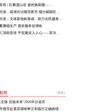
裕 | 红藜漫山谷 畲村焕新颜— ...
街道：疏堵共治规范夜市 烟火赋能壮 ...
街道：文体新地标落成，助力全民健身 ...
夏播稳生产 惠农服务促增收
汇演助宣传 平安建设入人心——富兴 ...
新闻
[更多]
文脉 启迪未来”2026年沙县区 ...
市领导赴基层调研树立和践行正确政绩 ...