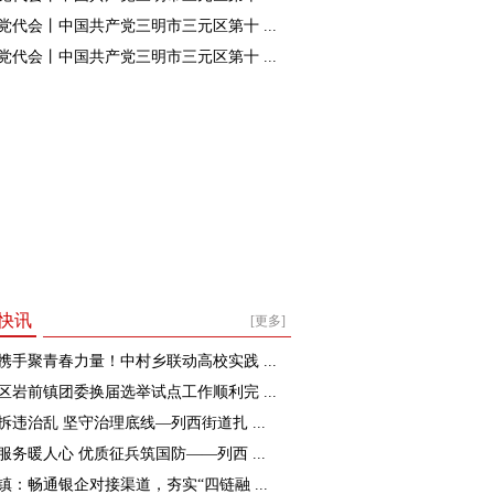
党代会丨中国共产党三明市三元区第十 ...
党代会丨中国共产党三明市三元区第十 ...
快讯
[更多]
携手聚青春力量！中村乡联动高校实践 ...
区岩前镇团委换届选举试点工作顺利完 ...
拆违治乱 坚守治理底线—列西街道扎 ...
服务暖人心 优质征兵筑国防——列西 ...
镇：畅通银企对接渠道，夯实“四链融 ...