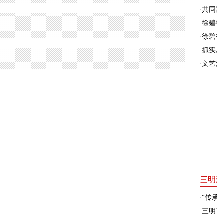
·
共同富
·
徐碧
·
徐碧
·
抓实
·
文艺
三明
·
“传承
·
三明