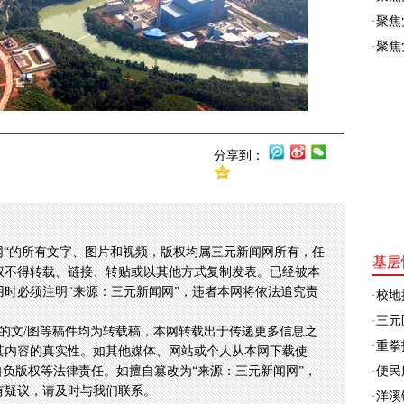
·
聚焦
·
聚焦
分享到：
网“的所有文字、图片和视频，版权均属三元新闻网所有，任
基层
权不得转载、链接、转贴或以其他方式复制发表。已经被本
时必须注明“来源：三元新闻网”，违者本网将依法追究责
·
校地
·
三元
的文/图等稿件均为转载稿，本网转载出于传递更多信息之
·
重拳
其内容的真实性。如其他媒体、网站或个人从本网下载使
自负版权等法律责任。如擅自篡改为“来源：三元新闻网”，
·
便民
有疑议，请及时与我们联系。
·
洋溪