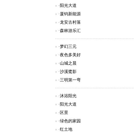
·阳光大道
·厦钨新能源
·龙安古村落
·森林游乐汇
·梦幻三元
·夜色多美好
·山城之晨
·沙溪鹭影
·三明第一弯
·沐浴阳光
·阳光大道
·区景
·绿色的家园
·红土地