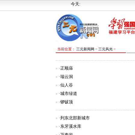
今天:
当前位置：
三元新闻网
>
三元风光
>
·正顺庙
·瑞云洞
·仙人谷
·城市绿道
·锣钹顶
·列东北部新城市
·东牙溪水库
·万寿岩