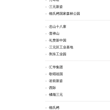
·三元新姿
·格氏栲国家森林公园
·忠山十八寨
·普禅山
·礼赞新中国
·三元区工业基地
·荆东工业园
·汇华集团
·歌唱祖国
·岩前新姿
·西际
·橘颂三元
·格氏栲