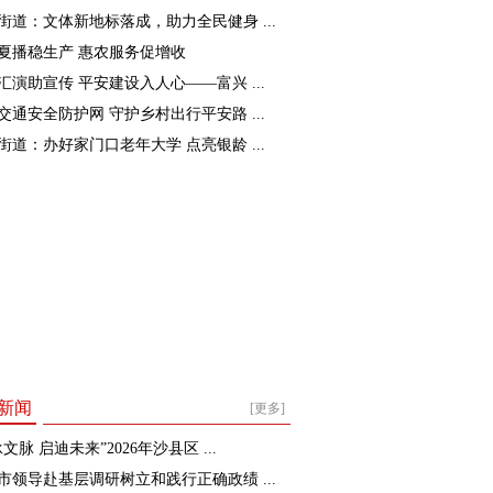
街道：文体新地标落成，助力全民健身 ...
夏播稳生产 惠农服务促增收
汇演助宣传 平安建设入人心——富兴 ...
交通安全防护网 守护乡村出行平安路 ...
街道：办好家门口老年大学 点亮银龄 ...
新闻
[更多]
文脉 启迪未来”2026年沙县区 ...
市领导赴基层调研树立和践行正确政绩 ...