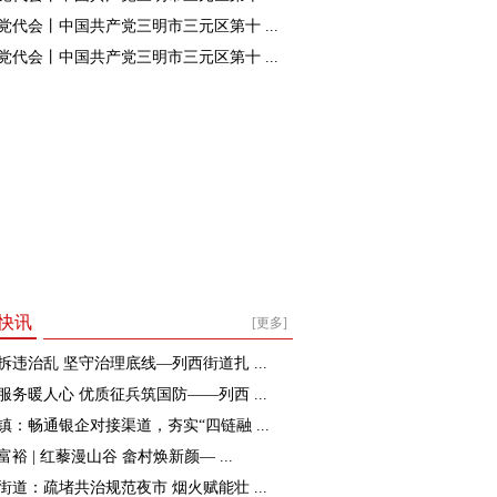
党代会丨中国共产党三明市三元区第十 ...
党代会丨中国共产党三明市三元区第十 ...
快讯
[更多]
拆违治乱 坚守治理底线—列西街道扎 ...
服务暖人心 优质征兵筑国防——列西 ...
镇：畅通银企对接渠道，夯实“四链融 ...
裕 | 红藜漫山谷 畲村焕新颜— ...
街道：疏堵共治规范夜市 烟火赋能壮 ...