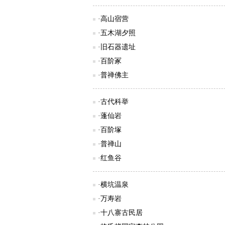
·高山宿营
·五木湖夕照
·旧石器遗址
·百阶冢
·普禅佛主
·古代科举
·蓬仙岩
·百阶塚
·普禅山
·红鱼谷
·横坑温泉
·万寿岩
·十八寨古民居