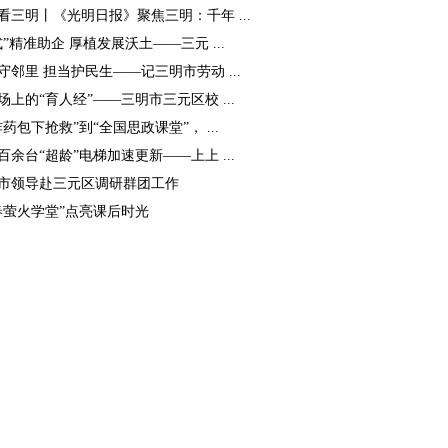
看三明丨《光明日报》聚焦三明：千年 ...
式”精准助企 厚植发展沃土——三元 ...
守邻里 担当护民生——记三明市劳动 ...
场上的“育人经”——三明市三元区校 ...
炸药包下抢救”到“全国思政课堂”， ...
百余台“超龄”电梯加速更新——上上 ...
市领导赴三元区调研群团工作
春萤火学堂”点亮课后时光