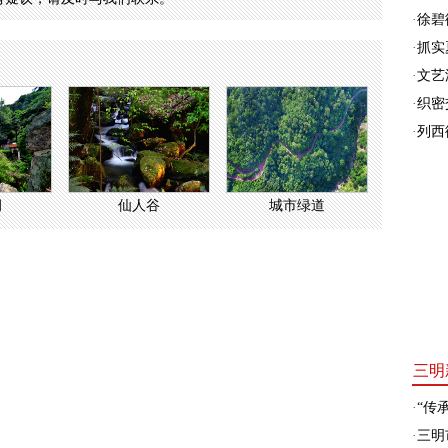
·
徐碧
·
抓实
·
文艺
·
织密
·
列西
洞
仙人谷
城市绿道
三明
·
“传承
·
三明