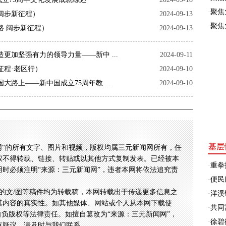
·
聚焦
阔步新征程）
2024-09-13
·
聚焦
路 阔步新征程）
2024-09-13
更加坚强有力的领导力量——新中 ...
2024-09-11
征程·老区行）
2024-09-10
大路上——新中国成立75周年教 ...
2024-09-10
基层
网“的所有文字、图片和视频，版权均属三元新闻网所有，任
权不得转载、链接、转贴或以其他方式复制发表。已经被本
·
重拳
时必须注明“来源：三元新闻网”，违者本网将依法追究责
·
便民
的文/图等稿件均为转载稿，本网转载出于传递更多信息之
·
洋溪
其内容的真实性。如其他媒体、网站或个人从本网下载使
·
共同富
自负版权等法律责任。如擅自篡改为“来源：三元新闻网”，
·
徐碧
有疑议，请及时与我们联系。