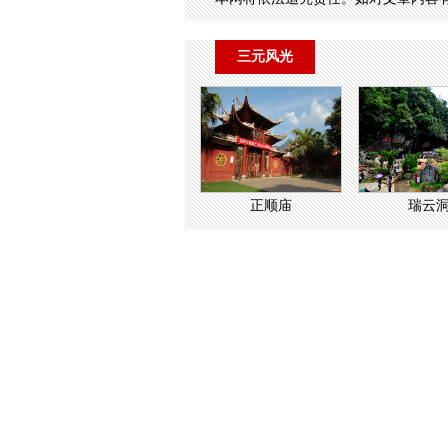
三元风光
正顺庙
瑞云