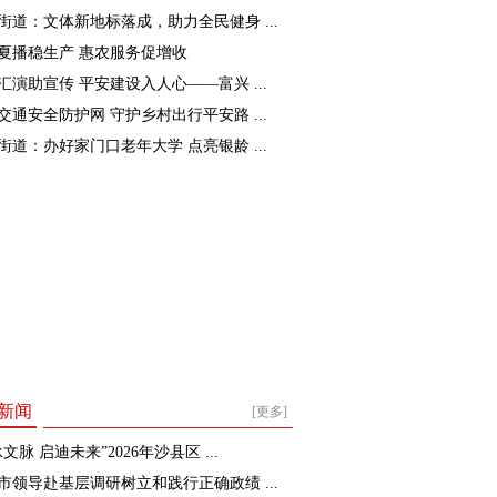
街道：文体新地标落成，助力全民健身 ...
夏播稳生产 惠农服务促增收
汇演助宣传 平安建设入人心——富兴 ...
交通安全防护网 守护乡村出行平安路 ...
街道：办好家门口老年大学 点亮银龄 ...
新闻
[更多]
文脉 启迪未来”2026年沙县区 ...
市领导赴基层调研树立和践行正确政绩 ...