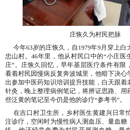
庄恢久为村民把脉
今年63岁的庄恢久，自1979年9月穿上
忠山村。46年里，他从村民口中的“小庄医
庄”。庄恢久回忆，早年基层医疗条件有限
看着村民因慢病反复奔波城里，他暗下决心
出参加中医药知识培训提升技能，白天跟着
针灸，晚上整理病例笔记，将辨证思路、用
些泛黄的笔记至今仍是他的诊疗“参考书”。
在吉口村卫生所，乡村医生黄建兴日常
注诊疗，空闲时为慢性病人测血压、量血糖