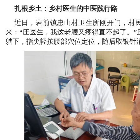
扎根乡土：乡村医生的中医践行路
近日，岩前镇忠山村卫生所刚开门，村
来：“庄医生，我这老腰又疼得直不起了。”
躺下，指尖轻按腰部穴位定位，随后取银针