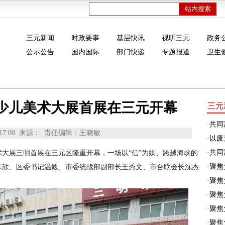
三元新闻
时政要事
基层快讯
视听三元
政务
公示公告
国内国际
部门快递
专题报道
卫生
少儿美术大展首展在三元开幕
三元
·
共同
17:00
来源：
责任编辑：王晓敏
·
以废
·
共同富
术大展三明首展在三元区隆重开幕，一场以“信”为媒、跨越海峡的
·
聚焦
陈欣、区委书记温毅、市委统战部副部长王秀文、市台联会长沈杰
·
聚焦
·
聚焦
·
聚焦
·
聚焦