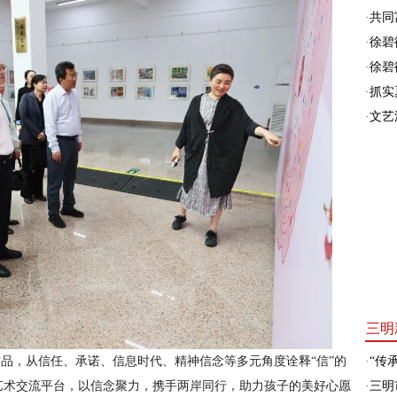
·
共同富
·
徐碧
·
徐碧
·
抓实
·
文艺
三明
·
“传承
品，从信任、承诺、信息时代、精神信念等多元角度诠释“信”的
·
三明
艺术交流平台，以信念聚力，携手两岸同行，助力孩子的美好心愿