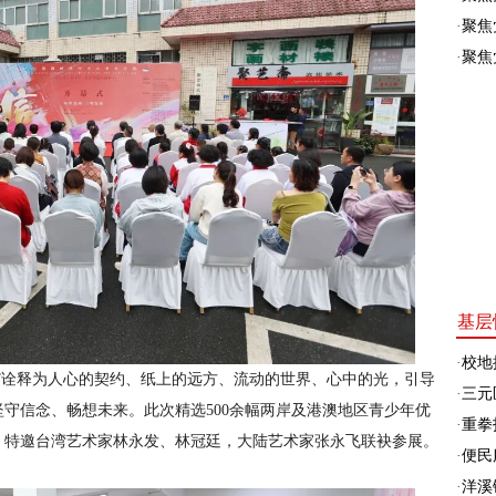
·
聚焦
·
聚焦
基层
·
校地
信”诠释为人心的契约、纸上的远方、流动的世界、心中的光，引导
·
三元
守信念、畅想未来。此次精选500余幅两岸及港澳地区青少年优
·
重拳
，特邀台湾艺术家林永发、林冠廷，大陆艺术家张永飞联袂参展。
·
便民
·
洋溪