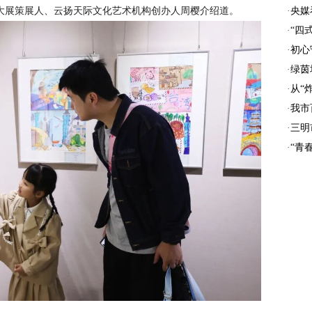
·
央媒
大展策展人、云扬天际文化艺术机构创办人周樱介绍道。
·
“四
·
初心
·
绿茵
·
从“
·
我市
·
三明
·
“青