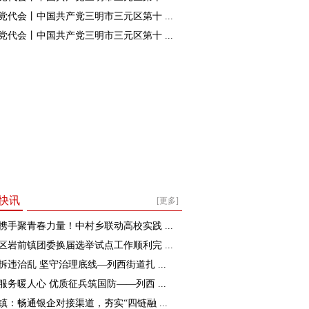
党代会丨中国共产党三明市三元区第十 ...
党代会丨中国共产党三明市三元区第十 ...
快讯
[更多]
携手聚青春力量！中村乡联动高校实践 ...
区岩前镇团委换届选举试点工作顺利完 ...
拆违治乱 坚守治理底线—列西街道扎 ...
服务暖人心 优质征兵筑国防——列西 ...
镇：畅通银企对接渠道，夯实“四链融 ...