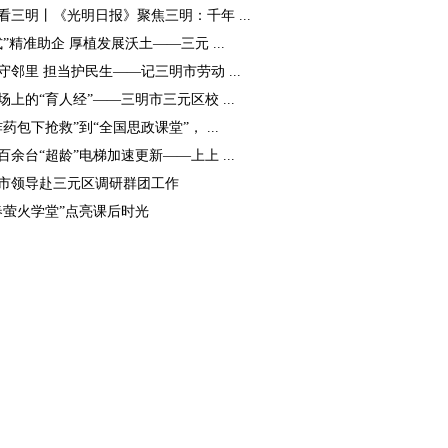
看三明丨《光明日报》聚焦三明：千年 ...
式”精准助企 厚植发展沃土——三元 ...
守邻里 担当护民生——记三明市劳动 ...
场上的“育人经”——三明市三元区校 ...
炸药包下抢救”到“全国思政课堂”， ...
百余台“超龄”电梯加速更新——上上 ...
市领导赴三元区调研群团工作
春萤火学堂”点亮课后时光