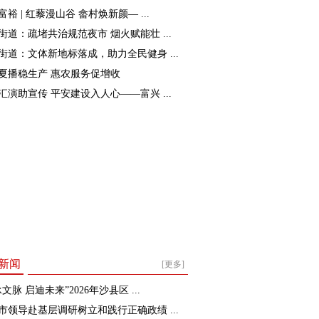
裕 | 红藜漫山谷 畲村焕新颜— ...
街道：疏堵共治规范夜市 烟火赋能壮 ...
街道：文体新地标落成，助力全民健身 ...
夏播稳生产 惠农服务促增收
汇演助宣传 平安建设入人心——富兴 ...
新闻
[更多]
文脉 启迪未来”2026年沙县区 ...
市领导赴基层调研树立和践行正确政绩 ...