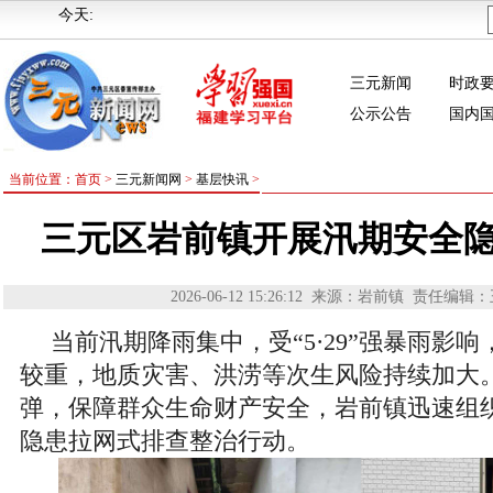
今天:
三元新闻
时政
公示公告
国内
当前位置：首页 >
三元新闻网
>
基层快讯
>
三元区岩前镇开展汛期安全
2026-06-12 15:26:12
来源：岩前镇
责任编辑：
当前汛期降雨集中，受“5·29”强暴雨影
较重，地质灾害、洪涝等次生风险持续加大
弹，保障群众生命财产安全，岩前镇迅速组
隐患拉网式排查整治行动。