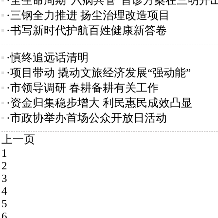
·全生命周期“六病共管”首诊方案在三明开
·三钢全力推进 扬尘治理改造项目
·书写新时代护航百姓健康新答卷
·慎终追远话清明
·项目带动 撬动文旅经济发展“强动能”
·市领导调研 春耕备耕有关工作
·资金归集稳步增大 利民惠民成效凸显
·市政协举办首场公众开放日活动
上一页
1
2
3
4
5
6